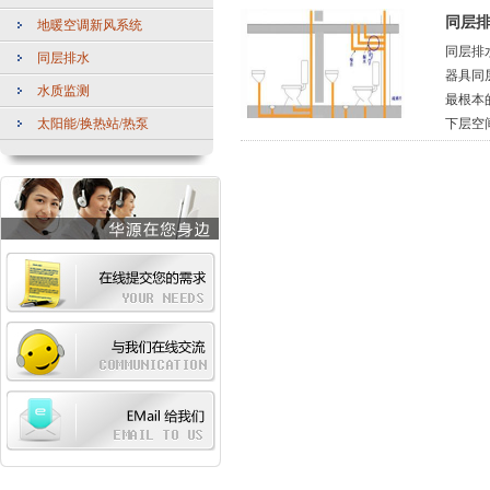
同层
地暖空调新风系统
同层排
同层排水
器具同
水质监测
最根本
太阳能/换热站/热泵
下层空