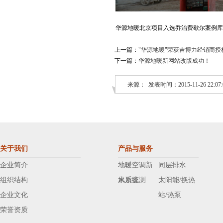
华源地暖北京项目入选乔治费歇尔案例库
上一篇：
"华源地暖"荣获吉博力经销商授
下一篇：
华源地暖新网站改版成功！
来源： 发表时间：2015-11-26 22:07:
关于我们
产品与服务
企业简介
地暖空调新
同层排水
组织结构
风系统
水质监测
太阳能/换热
企业文化
站/热泵
荣誉资质